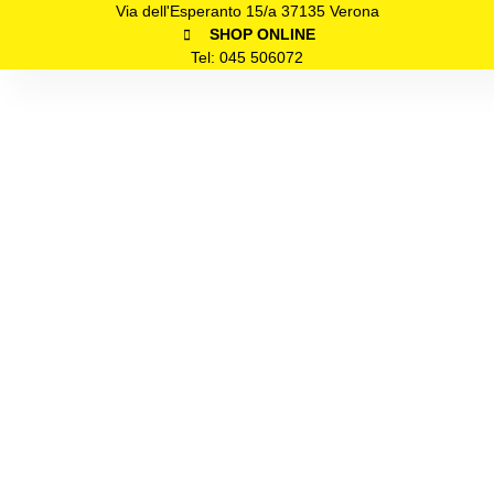
Via dell'Esperanto 15/a 37135 Verona
SHOP ONLINE
Tel: 045 506072