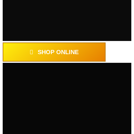
Libera spazio e accedi ovunque ai tuoi dati con la soluzione di storage cloud
Archiviazione
SHOP ONLINE
Clicca Qui
articoli per l'archiviazione, selezionando i brand più qualificati.
materiale di consumo e accessorio da ufficio, dai prodotti di cartoleria agli
Siamo il tuo one-stop supplier per l'approvvigionamento di ogni tipo di