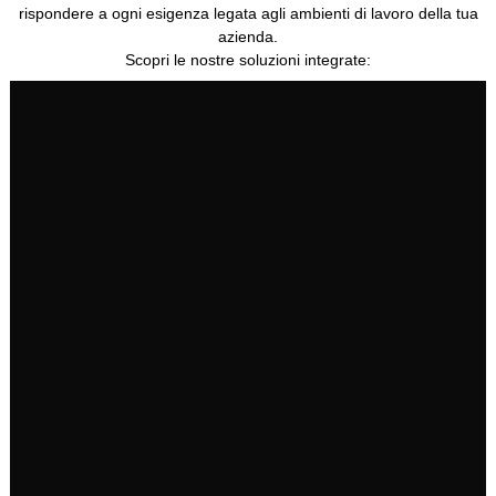
rispondere a ogni esigenza legata agli ambienti di lavoro della tua
azienda.
Scopri le nostre soluzioni integrate:
Clicca Qui
divisorie e complementi d'arredo su misura.
massimizzano comfort e produttività. Sedie operative, scrivanie, pareti
operativi funzionali ed ergonomici, scegliendo arredi di qualità che
Dal design alla realizzazione, ti affianchiamo nella progettazione di spazi
Arredo ufficio